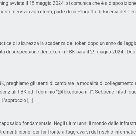
hing avviata il 15 maggio 2024, si comunica che è a disposizione 
esto servizio agli utenti, parte di un Progetto di Ricerca del Cen
ctice di sicurezza la scadenza dei token dopo un anno dall’aggior
data di sospensione dei token in FBK sarà il 29 giugno 2024. Dopo
FBK, preghiamo gli utenti di cambiare la modalità di collegamento a
denziali FBK ed il dominio “@fbkeduroam.it”. Sebbene infatti ques
 L’approccio […]
aposaldo fondamentale. Negli ultimi anni il mondo delle infrast
umenti idonei per far fronte all’aggravarsi del rischio informati