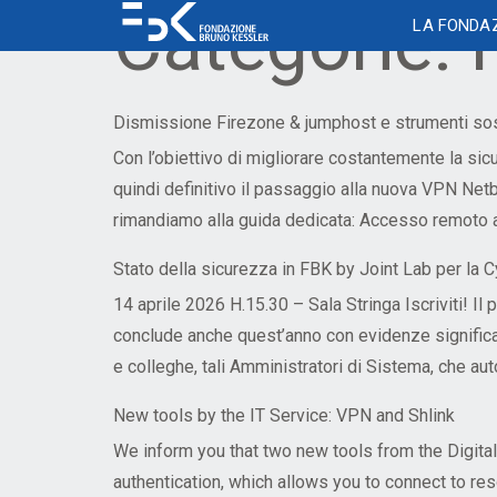
Categorie:
LA FONDA
Le nostre sedi
Flessibilità
Selezione del personale
Diversity and Inclusion
Reti e internet
Sistema ticketing
Spazi
Comun
Finanz
Gest
Contr
Comu
ricerc
Accesso agli edifici
Modello di organizzazione del lavoro in
Selezioni ordinarie
Piano per l’uguaglianza di genere
La biblio
Permes
Contrat
FBK Ne
Dismissione Firezone & jumphost e strumenti so
FBK
Risorse software
Applic
Accesso ai laboratori
Selezioni Tenure Track
Categorie protette
Mensa e s
Ferie
Forme 
Brand 
Con l’obiettivo di migliorare costantemente la s
Patto di reciprocità
Viaggi e Servizi
Organi
quindi definitivo il passaggio alla nuova VPN N
Piano di emergenza
Scholars e PhD Program
Diversità religiosa e progetto TESEO
Magazzi
Malatti
Premia
Networ
Autorizzazione attività ed incarichi
rimandiamo alla guida dedicata: Accesso remoto a
Videosorveglianza
Rete Scholars at Risk
Sale riun
Materni
extra-lavorativi
Scholars e PhD Program
Templa
Stato della sicurezza in FBK by Joint Lab per la 
Telefonia mobile
Autorime
Timesh
14 aprile 2026 H.15.30 – Sala Stringa Iscriviti! Il
conclude anche quest’anno con evidenze significati
Joint Lab per la
e colleghe, tali Amministratori di Sistema, che au
Cybersecurity
Formazione
Rese
New tools by the IT Service: VPN and Shlink
Formazione
We inform you that two new tools from the Digital
FBK Academy
Iris e 
Consulenza
authentication, which allows you to connect to res