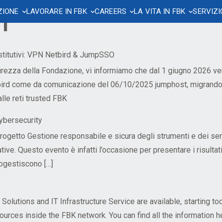
IT
ZIONE
LAVORARE IN FBK
CAREERS
LA VITA IN FBK
SERVIZI
 comuni
icazione IT
iamenti su bandi di
ione presenze
atto di lavoro
nichiamo
Privacy e protezione dati
Risorse Hardware
Acquisti, Gare e Contratti
Lavorare in sicurezza
Welcome to FBK
Welfare e benessere
a
teca
si e congedi
to collettivo FBK (CCPL)
wsletters
Regolamenti
Piano di emergenza
Welcome office
TFR e previdenza complement
stitutivi: VPN Netbird & JumpSSO
azioni e Siti Web
Servizi di archiviazione e
ervizio alternativo
di inquadramento
Book e Kit di Comunicazione
Informative
Sorveglianza sanitaria
Alloggi temporanei
Sportello d’ascolto
icurezza della Fondazione, vi informiamo che dal 1 giugno 2026 
zzazione eventi
Patrimonio
di rete
etbird come da comunicazione del 06/10/2025 jumphost, migrando
no
a e infortunio
lità
k Incontriamoci
Accesso ai laboratori
Info utili per personale neoassu
Circolo FBK
lle reti trusted FBK
ioni e conferenze
tà, paternità e congedi
Prevenzione della Corruzione e
Consegna pacchi
te e materiali utili
Trasparenza
Cybersecurity
sse e parcheggi
eet (MAP)
Segnalazioni anonime –
 progetto Gestione responsabile e sicura degli strumenti e dei ser
Whistleblowing
ve. Questo evento è infatti l’occasione per presentare i risultati
togestiscono […]
arch assessment
 Solutions and IT Infrastructure Service are available, starting
inserimento pubblicazioni
ources inside the FBK network. You can find all the information h