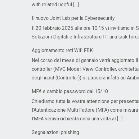
Formazione obbligatoria
Ricerca
with related useful […]
Parte tecnica
Il nuovo Joint Lab per la Cybersecurity
Il 20 febbraio 2025 alle ore 10.15 vi invitiamo in 
Soluzioni Digitali e Infrastrutture IT: una task f
Aggiornamento reti Wifi FBK
Nel corso del mese di gennaio verrà aggiornato il
controller (MVC Model-View-Controller, architettur
degli input (Controller)) si passerà infatti ad Aruba
MFA e cambio password dal 15/10
Chiediamo tutta la vostra attenzione per presenta
l’Autenticazione Multi Fattore (MFA) come misura 
l’MFA veniva richiesta circa una volta al […]
Segnalazioni phishing