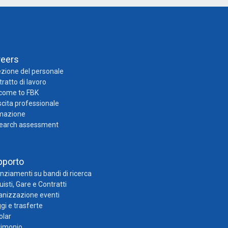
reers
zione del personale
ratto di lavoro
come to FBK
cita professionale
mazione
earch assessment
pporto
nziamenti su bandi di ricerca
isti, Gare e Contratti
anizzazione eventi
gi e trasferte
olar
rimonio