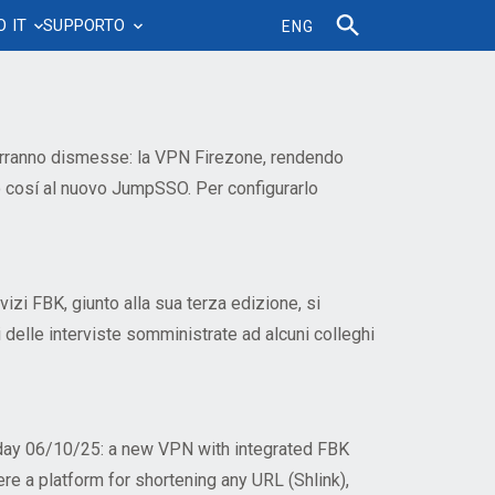
O IT
SUPPORTO
ENG
Accordi e contratti
Crescita professionale
Sostenibilità
FBK Phonebook
News&Documenti IT
Sistema di ticketing
are
FBK Science Ambassador
Piano di Sostenibilità
Certificazioni
FAQ IT
MyFBK Portale Richieste
Leadership, Coaching & Mentoring
Mobilità sostenibile
verranno dismesse: la VPN Firezone, rendendo
Regolamenti e procedure
Webinar IT
FAQs Servizio Patrimonio
 cosí al nuovo JumpSSO. Per configurarlo
nto
Management onboarding
Piano spostamenti casa-lavoro
Talent Development Program
Organigramma
FAQ
Ruoli e sviluppo competenze
vizi FBK, giunto alla sua terza edizione, si
Percorso Tenure Track
 delle interviste somministrate ad alcuni colleghi
Progressioni verticali e orizzontali
 today 06/10/25: a new VPN with integrated FBK
ere a platform for shortening any URL (Shlink),