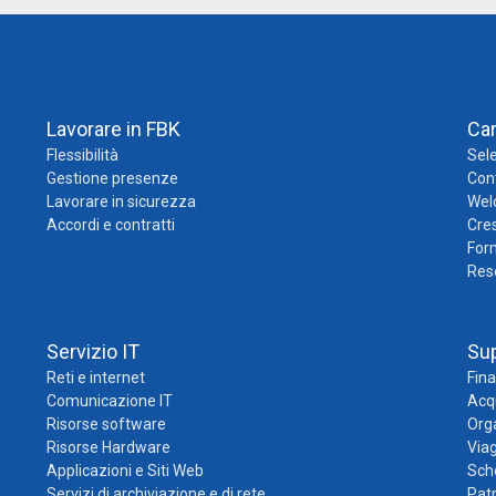
Lavorare in FBK
Ca
Flessibilità
Sele
Gestione presenze
Cont
Lavorare in sicurezza
Wel
Accordi e contratti
Cres
For
Res
Servizio IT
Su
Reti e internet
Fina
Comunicazione IT
Acqu
Risorse software
Org
Risorse Hardware
Viag
Applicazioni e Siti Web
Sch
Servizi di archiviazione e di rete
Pat