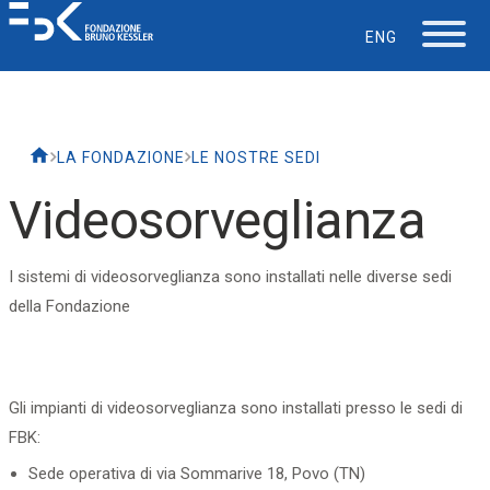
ENG
La Fondazione
LA FONDAZIONE
LE NOSTRE SEDI
Lavorare in FBK
Videosorveglianza
Careers
I sistemi di videosorveglianza sono installati nelle diverse sedi
della Fondazione
La vita in FBK
Servizio IT
Gli impianti di videosorveglianza sono installati presso le sedi di
FBK:
Supporto
Sede operativa di via Sommarive 18, Povo (TN)