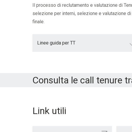
Formazione obbligatoria
Ricerca
Il processo di reclutamento e valutazione di Tenu
Parte tecnica
selezione per interni, selezione e valutazione di
finale.
Linee guida per TT
Consulta le call tenure t
Link utili