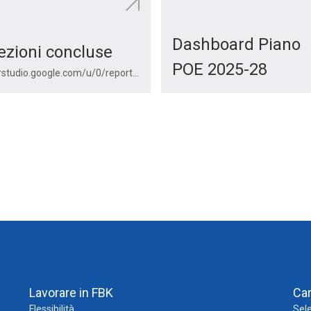
Dashboard Piano
ezioni concluse
POE 2025-28
lookerstudio.google.com/u/0/reporting/1o3Rm8ADBxYa0L-vBGarSnseVznQbyRkc/page/28pIB
Lavorare in FBK
Ca
Flessibilità
Sele