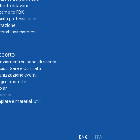
ratto di lavoro
come to FBK
cita professionale
mazione
earch assessment
pporto
nziamenti su bandi di ricerca
isti, Gare e Contratti
anizzazione eventi
gi e trasferte
olar
rimonio
late e materiali utili
ENG
ITA