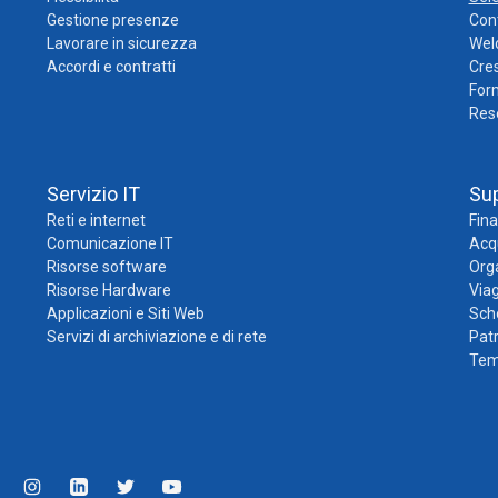
Gestione presenze
Cont
Lavorare in sicurezza
Wel
Accordi e contratti
Cres
For
Res
Servizio IT
Su
Reti e internet
Fina
Comunicazione IT
Acqu
Risorse software
Org
Risorse Hardware
Viag
Applicazioni e Siti Web
Sch
Servizi di archiviazione e di rete
Pat
Temp