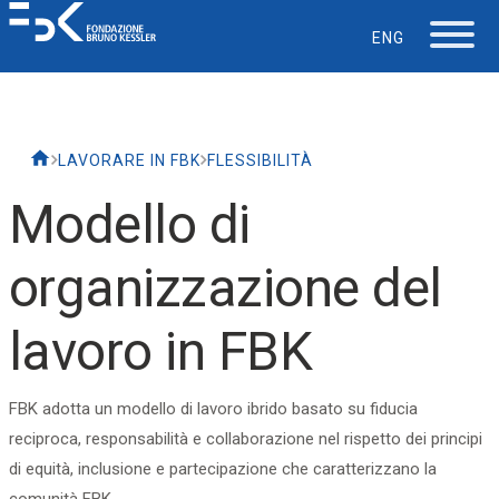
ENG
La Fondazione
LAVORARE IN FBK
FLESSIBILITÀ
Lavorare in FBK
Modello di
Careers
organizzazione del
La vita in FBK
lavoro in FBK
Servizio IT
FBK adotta un modello di lavoro ibrido basato su fiducia
reciproca, responsabilità e collaborazione nel rispetto dei principi
Supporto
di equità, inclusione e partecipazione che caratterizzano la