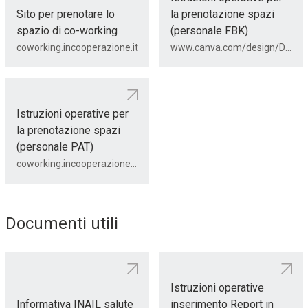
Sito per prenotare lo
la prenotazione spazi
spazio di co-working
(personale FBK)
coworking.incooperazione.it
www.canva.com/design/DAG0cOI-vf0/ydWWuzvKpVYnSAX8AJU6GA/view?utm_content=DAG0cOI-vf0&utm_campaign=designshare&utm_medium=link2&utm_source=uniquelinks&utlId=h5f7ad85d29
Istruzioni operative per
la prenotazione spazi
(personale PAT)
coworking.incooperazione.it/media/rlxjecq1/come-prenotare-i-coworking.pdf
Documenti utili
Istruzioni operative
Informativa INAIL salute
inserimento Report in