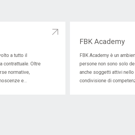
FBK Academy
lto a tutto il
FBK Academy è un ambient
 contrattuale. Oltre
persone non sono solo dest
erse normative,
anche soggetti attivi nell
onoscenze e
condivisione di competenz
fessionale e della