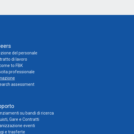
reers
zione del personale
ratto di lavoro
come to FBK
cita professionale
mazione
earch assessment
pporto
nziamenti su bandi di ricerca
isti, Gare e Contratti
anizzazione eventi
gi e trasferte