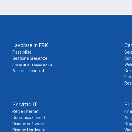
Lavorare in FBK
Ca
Flessibilità
Sele
Gestione presenze
Cont
Lavorare in sicurezza
Wel
Accordi e contratti
Cres
For
Res
Servizio IT
Su
Reti e internet
Fina
Comunicazione IT
Acqu
Risorse software
Org
Risorse Hardware
Viag