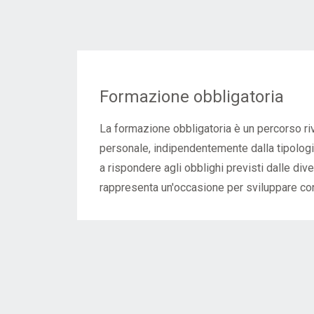
Formazione obbligatoria
Ricerca
Parte tecnica
Formazione obbligatoria
La formazione obbligatoria è un percorso rivo
personale, indipendentemente dalla tipologia
a rispondere agli obblighi previsti dalle div
rappresenta un'occasione per sviluppare c
competenze che favoriscono la crescita pro
cultura organizzativa.