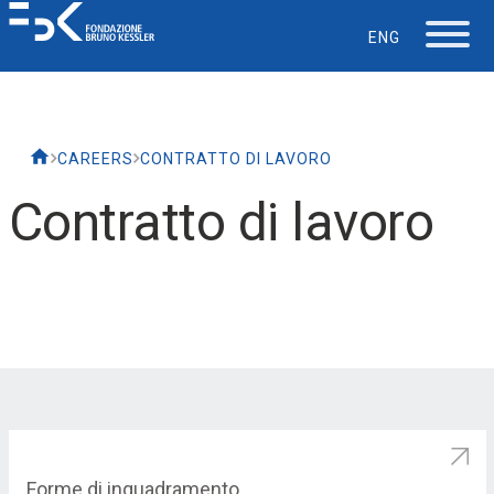
ENG
La Fondazione
CAREERS
CONTRATTO DI LAVORO
Lavorare in FBK
Contratto di lavoro
Careers
La vita in FBK
Servizio IT
Supporto
Forme di inquadramento