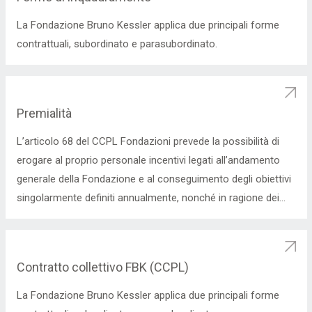
La Fondazione Bruno Kessler applica due principali forme
contrattuali, subordinato e parasubordinato.
Premialità
L’articolo 68 del CCPL Fondazioni prevede la possibilità di
erogare al proprio personale incentivi legati all’andamento
generale della Fondazione e al conseguimento degli obiettivi
singolarmente definiti annualmente, nonché in ragione dei
risultati conseguiti nel corso dell’anno e/o
l’autofinanziamento e/o la “terza missione”, definiti secondo
le modalità ed i criteri individuati dai successivi articoli 69 e
Contratto collettivo FBK (CCPL)
70.
La Fondazione Bruno Kessler applica due principali forme