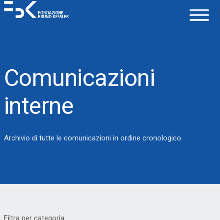
La Fondazione
Comunicazioni
Lavorare in FBK
interne
Careers
Archivio di tutte le comunicazioni in ordine cronologico.
La vita in FBK
Servizio IT
Supporto
Filtra per categoria: