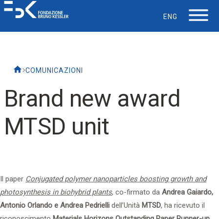
ENG
La Fondazione
COMUNICAZIONI
Lavorare in FBK
Brand new award
Careers
MTSD unit
La vita in FBK
Servizio IT
Il paper
Conjugated polymer nanoparticles boosting growth and
photosynthesis in biohybrid plants
,
co-firmato da
Andrea Gaiardo,
Supporto
Antonio Orlando e Andrea Pedrielli
dell’Unità
MTSD
, ha ricevuto il
riconoscimento
Materials Horizons Outstanding Paper Runner-up