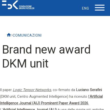
ENG
La Fondazione
COMUNICAZIONI
Lavorare in FBK
Brand new award
Careers
DKM unit
La vita in FBK
Servizio IT
Il paper
Logic Tensor Networks
,
co-firmato da
Luciano Serafini
(DKM unit, Centro Augmented Intelligence) ha ricevuto
l’
Artificial
Supporto
Intelligence Journal (AIJ) Prominent Paper Award 2026
.
L’
Artificial Intelligence Journal (AIJ)
è una delle riviste più antiche,