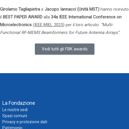
Girolamo Tagliapietra
e
Jacopo Iannacci (Unità
MST)
hanno ricevuto
il
BEST PAPER AWARD
alla
34a
IEEE
International
Conference on
Microelectronics
(
IEEE MIEL 2025
) per il loro articolo:
“Multi-
Functional RF-MEMS Beamformers for Future Antenna Arrays”.
Vedi tutti gli FBK awards
La Fondazione
Le nostre sedi
Spazi comuni
Privacy e protezione dati
Patrimonio