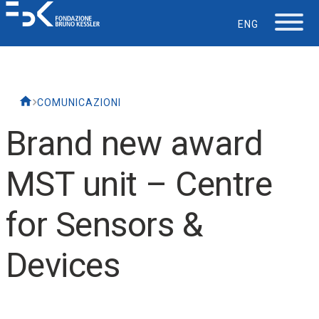
ENG
La Fondazione
COMUNICAZIONI
Lavorare in FBK
Brand new award
Careers
MST unit – Centre
La vita in FBK
for Sensors &
Servizio IT
Devices
Supporto