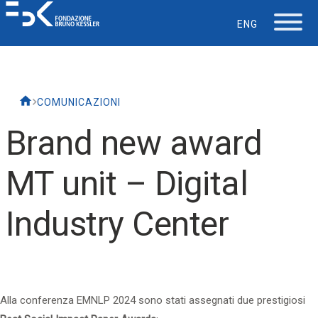
ENG
La Fondazione
COMUNICAZIONI
Lavorare in FBK
Brand new award
Careers
MT unit – Digital
La vita in FBK
Industry Center
Servizio IT
Supporto
Alla conferenza
EMNLP 2024
sono stati assegnati due prestigiosi