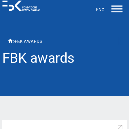
ENG
La Fondazione
FBK AWARDS
Lavorare in FBK
FBK awards
Careers
La vita in FBK
Servizio IT
Supporto