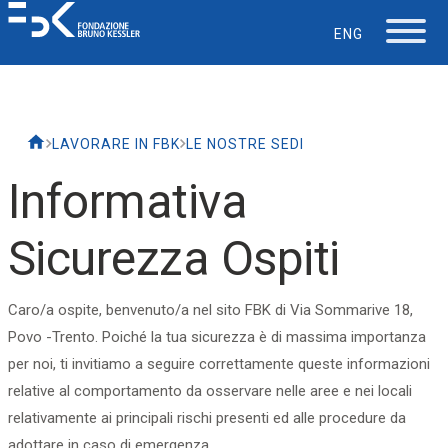
ENG
La Fondazione
LAVORARE IN FBK
LE NOSTRE SEDI
Lavorare in FBK
Informativa
Careers
Sicurezza Ospiti
La vita in FBK
Caro/a ospite, benvenuto/a nel sito FBK di Via Sommarive 18,
Povo -Trento. Poiché la tua sicurezza è di massima importanza
Servizio IT
per noi, ti invitiamo a seguire correttamente queste informazioni
relative al comportamento da osservare nelle aree e nei locali
Supporto
relativamente ai principali rischi presenti ed alle procedure da
adottare in caso di emergenza.