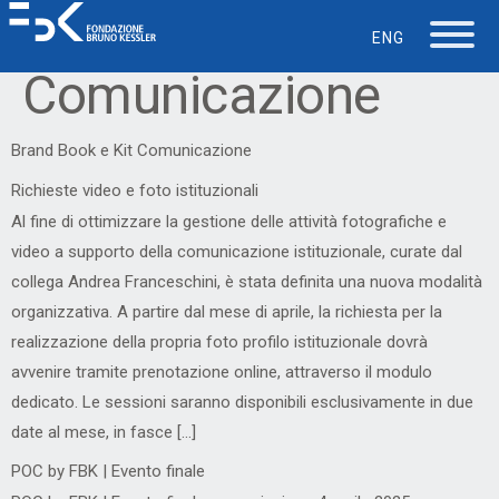
Categorie:
ENG
Comunicazione
La Fondazione
Brand Book e Kit Comunicazione
Lavorare in FBK
Richieste video e foto istituzionali
Al fine di ottimizzare la gestione delle attività fotografiche e
video a supporto della comunicazione istituzionale, curate dal
Careers
collega Andrea Franceschini, è stata definita una nuova modalità
organizzativa. A partire dal mese di aprile, la richiesta per la
La vita in FBK
realizzazione della propria foto profilo istituzionale dovrà
avvenire tramite prenotazione online, attraverso il modulo
Servizio IT
dedicato. Le sessioni saranno disponibili esclusivamente in due
date al mese, in fasce […]
Supporto
POC by FBK | Evento finale