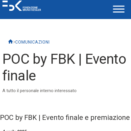
La Fondazione
COMUNICAZIONI
Lavorare in FBK
POC by FBK | Evento
Careers
finale
La vita in FBK
A tutto il personale interno interessato
Servizio IT
POC by FBK | Evento finale e premiazione
Supporto