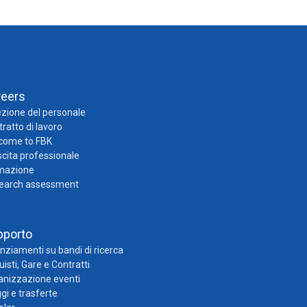
reers
zione del personale
ratto di lavoro
come to FBK
cita professionale
mazione
earch assessment
pporto
nziamenti su bandi di ricerca
isti, Gare e Contratti
anizzazione eventi
gi e trasferte