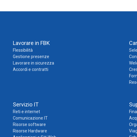
Lavorare in FBK
Ca
Flessibilità
Sele
Gestione presenze
Cont
Lavorare in sicurezza
Wel
Accordi e contratti
Cres
For
Res
Servizio IT
Su
Reti e internet
Fina
Comunicazione IT
Acqu
Risorse software
Org
Risorse Hardware
Viag