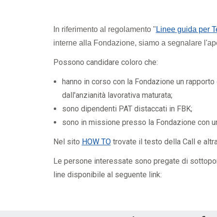
Formazione obbligatoria
Ricerca
Parte tecnica
In riferimento al regolamento "
Linee guida per T
interne alla Fondazione, siamo a segnalare l'ape
Possono candidare coloro che:
hanno in corso con la Fondazione un rapporto
dall'anzianità lavorativa maturata;
sono dipendenti PAT distaccati in FBK;
sono in missione presso la Fondazione con un
Nel sito
HOW TO
trovate il testo della Call e al
Le persone interessate sono pregate di sottoporr
line disponibile al seguente link: