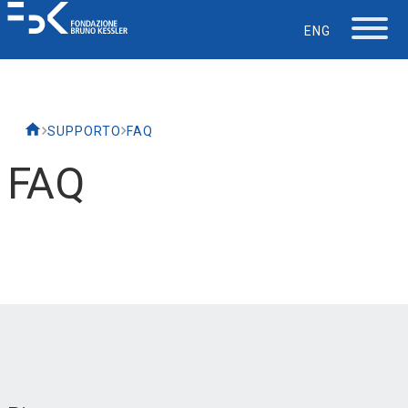
ENG
La Fondazione
SUPPORTO
FAQ
Lavorare in FBK
FAQ
Careers
La vita in FBK
Servizio IT
Supporto