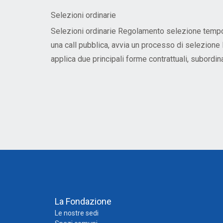
Formazione obbligatoria
Ricerca
Selezioni ordinarie
Parte tecnica
Selezioni ordinarie Regolamento selezione tempo 
una call pubblica, avvia un processo di selezione
applica due principali forme contrattuali, subordina
La Fondazione
Le nostre sedi