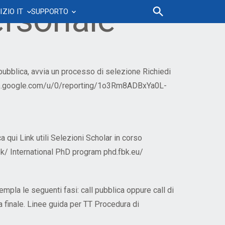
ersonale
IZIO IT
SUPPORTO
Accordi e contratti
Crescita professionale
Sostenibilità
FBK Phonebook
News&Documenti IT
Sistema di ticketing
are
FBK Science Ambassador
Piano di Sostenibilità
Certificazioni
FAQ IT
MyFBK Portale Richieste
Leadership, Coaching & Mentoring
Mobilità sostenibile
l pubblica, avvia un processo di selezione Richiedi
Regolamenti e procedure
Webinar IT
FAQs Servizio Patrimonio
rstudio.google.com/u/0/reporting/1o3Rm8ADBxYa0L-
nto
Management onboarding
Piano spostamenti casa-lavoro
Talent Development Program
Organigramma
FAQ
Ruoli e sviluppo competenze
a qui Link utili Selezioni Scholar in corso
Percorso Tenure Track
bk/ International PhD program phd.fbk.eu/
Progressioni verticali e orizzontali
mpla le seguenti fasi: call pubblica oppure call di
a finale. Linee guida per TT Procedura di