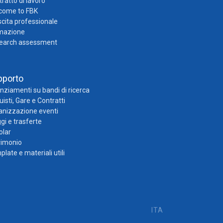
ratto di lavoro
come to FBK
cita professionale
mazione
earch assessment
pporto
nziamenti su bandi di ricerca
isti, Gare e Contratti
anizzazione eventi
gi e trasferte
olar
rimonio
late e materiali utili
ITA