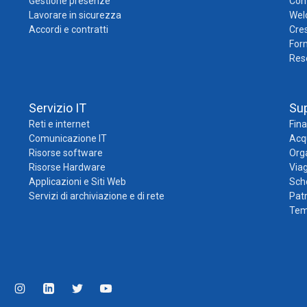
Gestione presenze
Cont
Lavorare in sicurezza
Wel
Accordi e contratti
Cres
For
Res
Servizio IT
Su
Reti e internet
Fina
Comunicazione IT
Acqu
Risorse software
Org
Risorse Hardware
Viag
Applicazioni e Siti Web
Sch
Servizi di archiviazione e di rete
Pat
Temp