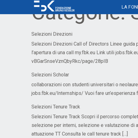
Categorie:
LA FO
Le nostre sedi
Flessibilità
Selezione del personale
Diversity and Inclusion
Reti e internet
Sistema ticketing
Spazi
Comun
Finanz
Gest
Contr
Comu
ricerc
Accesso agli edifici
Modello di organizzazione del lavoro in
Selezioni ordinarie
Piano per l’uguaglianza di genere
La biblio
Permes
Contrat
FBK Ne
Selezioni Direzioni
FBK
Risorse software
Applic
Accesso ai laboratori
Selezioni Tenure Track
Categorie protette
Mensa e s
Ferie
Forme 
Brand 
Selezioni Direzioni Call of Directors Linee guida 
Patto di reciprocità
Viaggi e Servizi
Organi
l’apertura di una call my.fbk.eu Link utili jobs.
Piano di emergenza
Scholars e PhD Program
Diversità religiosa e progetto TESEO
Magazzi
Malatti
Premia
Networ
Autorizzazione attività ed incarichi
vBGarSnseVznQbyRkc/page/28pIB
Videosorveglianza
Rete Scholars at Risk
Sale riun
Materni
extra-lavorativi
Scholars e PhD Program
Templa
Selezioni Scholar
Telefonia mobile
Autorime
Timesh
collaborazioni con studenti universitari o neolaure
jobs.fbk.eu/Internships/ Vuoi fare un’esperienza
Joint Lab per la
Cybersecurity
Selezioni Tenure Track
Formazione
Rese
Selezioni Tenure Track Scopri il percorso completo
Formazione
selezione per interni, selezione e valutazione di 
FBK Academy
Iris e 
Consulenza
attuazione TT Consulta le call tenure track […]