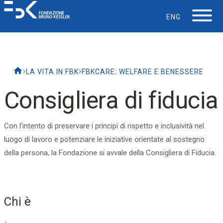
ENG
La Fondazione
LA VITA IN FBK
FBKCARE: WELFARE E BENESSERE
Lavorare in FBK
Consigliera di fiducia
Careers
Con l’intento di preservare i principi di rispetto e inclusività nel
luogo di lavoro e potenziare le iniziative orientate al sostegno
La vita in FBK
della persona, la Fondazione si avvale della Consigliera di Fiducia.
Servizio IT
Chi è
Supporto