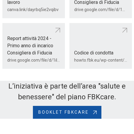
lavoro
Consigliera di Fiducia
canva.link/dayrbq5ie2vqibv
drive.google.com/file/d/1GxrsSnKp4gDRjsgii_oFLRCTAor-zInO/view?usp=drive_link
Report attività 2024 -
Primo anno di incarico
Consigliera di Fiducia
Codice di condotta
drive.google.com/file/d/1il1uMnUbi1qk31xDtKZYNtiAswC5fSZW/view?usp=sharing
howto.fbk.eu/wp-content/uploads/2026/03/Codicedicondottaperlaprevenzioneeilcontrastodidiscriminazionimolestieemobbing_2026.pdf
L’iniziativa è parte dell’area "salute e
benessere" del piano FBKcare.
BOOKLET FBKCARE