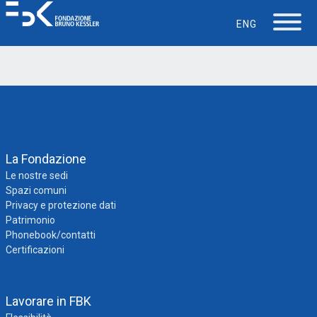
Mario Russo
ENG
La Fondazione
Lavorare in FBK
La Fondazione
Careers
Le nostre sedi
Spazi comuni
La vita in FBK
Privacy e protezione dati
Patrimonio
Phonebook/contatti
Servizio IT
Certificazioni
Supporto
Lavorare in FBK