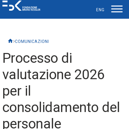
ENG
La Fondazione
COMUNICAZIONI
Lavorare in FBK
Processo di
Careers
valutazione 2026
La vita in FBK
per il
Servizio IT
consolidamento del
Supporto
personale