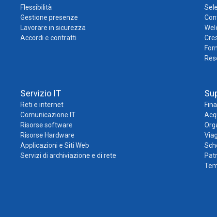
Flessibilità
Sele
Gestione presenze
Cont
Lavorare in sicurezza
Wel
Accordi e contratti
Cres
For
Res
Servizio IT
Su
Reti e internet
Fina
Comunicazione IT
Acqu
Risorse software
Org
Risorse Hardware
Viag
Applicazioni e Siti Web
Sch
Servizi di archiviazione e di rete
Pat
Temp