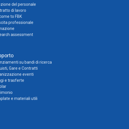
zione del personale
ratto di lavoro
come to FBK
cita professionale
mazione
earch assessment
pporto
nziamenti su bandi di ricerca
isti, Gare e Contratti
anizzazione eventi
gi e trasferte
olar
rimonio
late e materiali utili