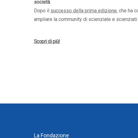
Formazione obbligatoria
Ricerca
società
.
Dopo il
successo della prima edizione
, che ha c
Parte tecnica
ampliare la community di scienziate e scienziati 
Scopri di più!
La Fondazione