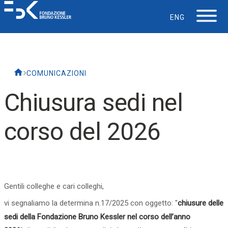
ENG
La Fondazione
COMUNICAZIONI
Lavorare in FBK
Chiusura sedi nel
Careers
corso del 2026
La vita in FBK
Servizio IT
Gentili colleghe e cari colleghi,
vi segnaliamo la determina
n.17/2025 con oggetto: "
chiusure delle
Supporto
sedi della Fondazione Bruno Kessler nel corso dell’anno