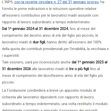
L'INPS,
con la recente circolare n. 27 del 31 gennaio scorso
, ha
fornito le prime indicazioni e le istruzioni operative relative
all'esonero contributivo per le lavoratrici madri assunte con
rapporto di lavoro subordinato a tempo indeterminato.
Dal 1^ gennaio 2024 al 31 dicembre 2024
, fino al mese del
compimento del decimo anno di età del figlio più piccolo, le
lavoratrici madri di
due figli
, hanno diritto all'esonero del 100%
della quota dei contributi previdenziali per l’invalidità, la vecchiaia e
i superstiti.
Tale esonero, sarà poi riconosciuto anche
dal 1^ gennaio 2025 al
31 dicembre 2026
alle lavoratrici madri di
tre o più figli
fino al
mese di compimento del diciottesimo anno di età del figlio più
piccolo.
La Fondazione condividerà a breve un apposito modulo di
richiesta alle lavoratrici dipendenti con rapporto di lavoro
subordinato a tempo indeterminato; una volta restituito il modulo
debitamente compilato e appurato il possesso dei requisiti