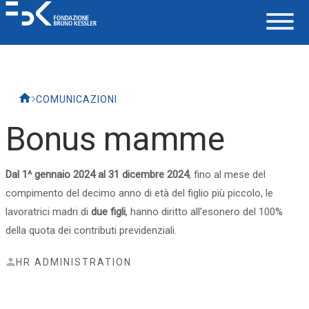
La Fondazione
COMUNICAZIONI
Lavorare in FBK
Bonus mamme
Careers
Dal 1^ gennaio 2024 al 31 dicembre 2024
, fino al mese del
compimento del decimo anno di età del figlio più piccolo, le
La vita in FBK
lavoratrici madri di
due figli
, hanno diritto all’esonero del 100%
della quota dei contributi previdenziali.
Servizio IT
HR ADMINISTRATION
Supporto